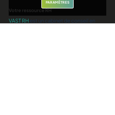
PARAMÈTRES
Votre ressource RH
VAST RH
est un cabinet de conseil en
ressources humaines spécialisé dans
l’accompagnement en évolution
professionnelle et le recrutement.
Parmi nos prestations
Bilan de compétences à Aix en Provence
Bilan de compétences à Avignon
Bilan de compétences à Béziers
Bilan de compétences à Salon-de-Provence
Bilan de compétences à Vitrolles