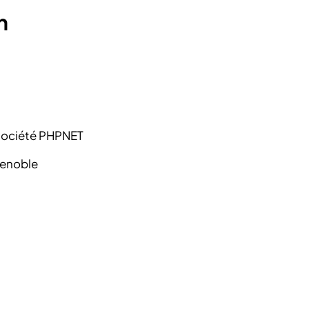
on
 société PHPNET
renoble