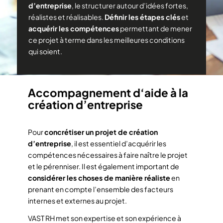
d’entreprise
, le structurer autour d’idées fortes,
réalistes et réalisables.
Définir les étapes clés
et
acquérir les compétences
permettant de mener
ce projet à terme dans les meilleures conditions
qui soient.
Accompagnement d‘aide à la
création d’entreprise
Pour
concrétiser un projet de création
d’entreprise
, il est essentiel d’acquérir les
compétences nécessaires à faire naître le projet
et le pérenniser. Il est également important de
considérer les choses de manière réaliste
en
prenant en compte l’ensemble des facteurs
internes et externes au projet.
VAST RH met son expertise et son expérience à