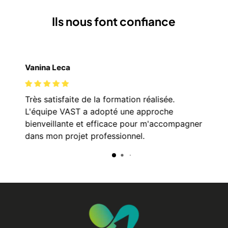
Ils nous font confiance
Vanina Leca
Ca
de
Très satisfaite de la formation réalisée.
Il
no.
L'équipe VAST a adopté une approche
qu
i
bienveillante et efficace pour m'accompagner
fo
dans mon projet professionnel.
VA
Me