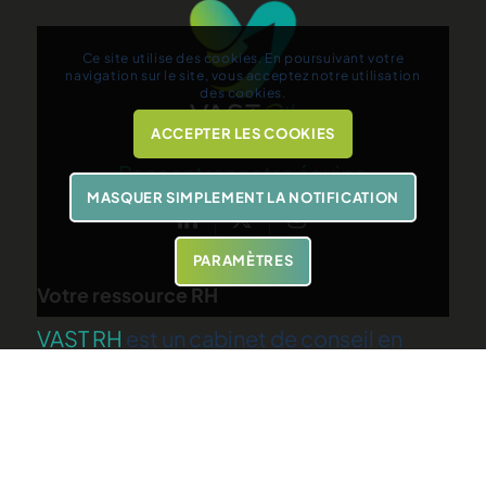
Ce site utilise des cookies. En poursuivant votre
navigation sur le site, vous acceptez notre utilisation
des cookies.
ACCEPTER LES COOKIES
Rencontrez notre équipe
MASQUER SIMPLEMENT LA NOTIFICATION
PARAMÈTRES
Votre ressource RH
VAST RH
est un cabinet de conseil en
ressources humaines spécialisé dans
l’accompagnement en évolution
professionnelle et le recrutement.