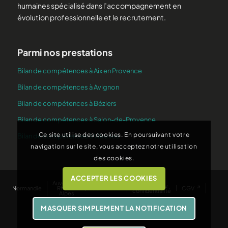
humaines spécialisé dans l’accompagnement en
évolution professionnelle et le recrutement.
Parmi nos prestations
Bilan de compétences à Aix en Provence
Bilan de compétences à Avignon
Bilan de compétences à Béziers
Bilan de compétences à Salon-de-Provence
Ce site utilise des cookies. En poursuivant votre
Bilan de compétences à Vitrolles
navigation sur le site, vous acceptez notre utilisation
des cookies.
ACCEPTER LES COOKIES
Auvergne-
Politique de
Menti
e
Normandie
Rhône-
Couverture
CGV
confidentialité
légal
Alpes
MASQUER SIMPLEMENT LA NOTIFICATION
© Copyright -
Vast RH
- Site réalisé par
Winsiders